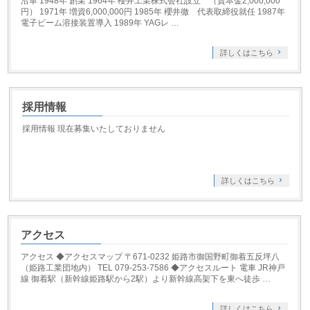
沿革 1948年 創業 1964年 櫻井工業株式会社設立 （資本金2,000,000
円） 1971年 増資6,000,000円 1985年 櫻井徹 代表取締役就任 1987年
電子ビーム溶接装置導入 1989年 YAGレ …
詳しくはこちら
採用情報
採用情報 現在募集いたしておりません
詳しくはこちら
アクセス
アクセス ◆アクセスマップ 〒671-0232 姫路市御国野町御着五反坪八
（姫路工業団地内） TEL 079-253-7586 ◆アクセスルート 電車 JR神戸
線 御着駅（新幹線姫路駅から2駅）より新幹線高架下を東へ徒歩 …
詳しくはこちら