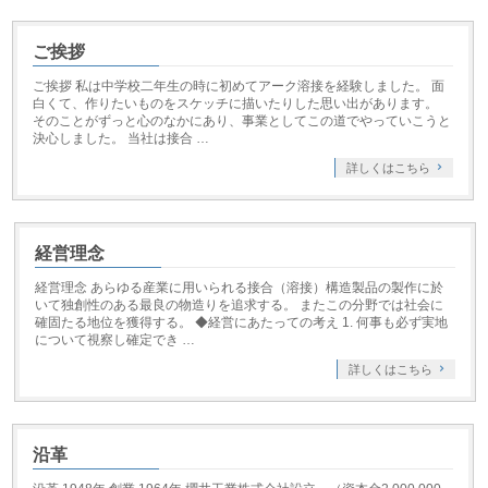
ご挨拶
ご挨拶 私は中学校二年生の時に初めてアーク溶接を経験しました。 面
白くて、作りたいものをスケッチに描いたりした思い出があります。
そのことがずっと心のなかにあり、事業としてこの道でやっていこうと
決心しました。 当社は接合 …
詳しくはこちら
経営理念
経営理念 あらゆる産業に用いられる接合（溶接）構造製品の製作に於
いて独創性のある最良の物造りを追求する。 またこの分野では社会に
確固たる地位を獲得する。 ◆経営にあたっての考え 1. 何事も必ず実地
について視察し確定でき …
詳しくはこちら
沿革